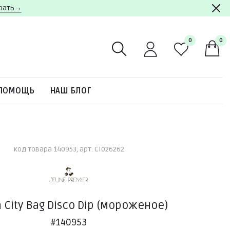
брать→
0
0
ПОМОЩЬ
НАШ БЛОГ
код товара 140953, арт. CI026262
 City Bag Disco Dip (мороженое)
#140953