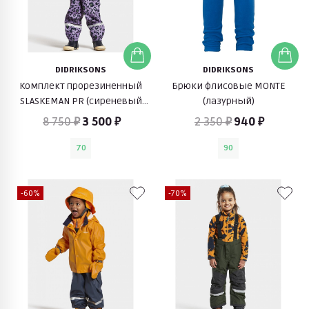
DIDRIKSONS
DIDRIKSONS
Комплект прорезиненный
Брюки флисовые MONTE
SLASKEMAN PR (сиреневый
(лазурный)
леопард)
8 750 ₽
3 500 ₽
2 350 ₽
940 ₽
70
90
-60%
-70%