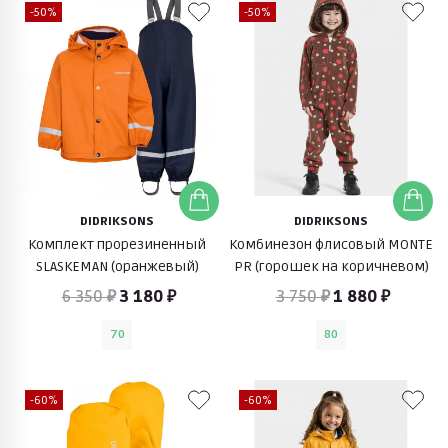
-50%
-50%
DIDRIKSONS
DIDRIKSONS
Комплект прорезиненный
Комбинезон флисовый MONTE
SLASKEMAN (оранжевый)
PR (горошек на коричневом)
6 350 ₽
3 180 ₽
3 750 ₽
1 880 ₽
70
80
-60%
-60%