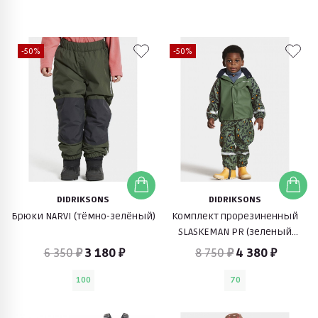
-50%
-50%
DIDRIKSONS
DIDRIKSONS
Брюки NARVI (тёмно-зелёный)
Комплект прорезиненный
SLASKEMAN PR (зеленый
леопард)
6 350 ₽
3 180 ₽
8 750 ₽
4 380 ₽
100
70