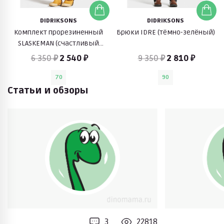
DIDRIKSONS
DIDRIKSONS
Комплект прорезиненный
Брюки IDRE (тёмно-зелёный)
SLASKEMAN (счастливый
апельсин)
6 350 ₽
2 540 ₽
9 350 ₽
2 810 ₽
70
90
Статьи и обзоры
3
22818