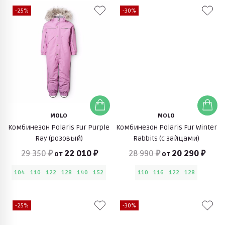
-25%
-30%
MOLO
MOLO
Комбинезон Polaris Fur Purple
Комбинезон Polaris Fur Winter
Ray (розовый)
Rabbits (с зайцами)
29 350 ₽
22 010 ₽
28 990 ₽
20 290 ₽
от
от
104
110
122
128
140
152
110
116
122
128
-25%
-30%