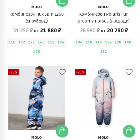
MOLO
MOLO
Комбинезон Hux Spin 1260
Комбинезон Polaris Fur
(сноуборд)
Dreamy Horses (лошади)
31 250 ₽
21 880 ₽
28 990 ₽
20 290 ₽
от
от
116
122
128
140
152
164
104
110
116
122
128
140
176
152
-35%
-25%
MOLO
MOLO