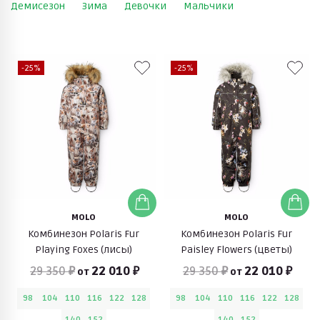
Демисезон
Зима
Девочки
Мальчики
-25%
-25%
MOLO
MOLO
Комбинезон Polaris Fur
Комбинезон Polaris Fur
Playing Foxes (лисы)
Paisley Flowers (цветы)
29 350 ₽
22 010 ₽
29 350 ₽
22 010 ₽
от
от
98
104
110
116
122
128
98
104
110
116
122
128
140
152
140
152