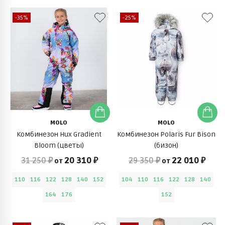
-35%
-25%
MOLO
MOLO
Комбинезон Hux Gradient
Комбинезон Polaris Fur Bison
Bloom (цветы)
(бизон)
31 250 ₽
20 310 ₽
29 350 ₽
22 010 ₽
от
от
110
116
122
128
140
152
104
110
116
122
128
140
164
176
152