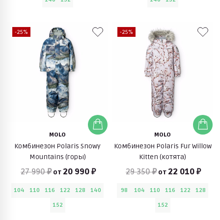
-25%
-25%
MOLO
MOLO
Комбинезон Polaris Snowy
Комбинезон Polaris Fur Willow
Mountains (горы)
Kitten (котята)
27 990 ₽
20 990 ₽
29 350 ₽
22 010 ₽
от
от
104
110
116
122
128
140
98
104
110
116
122
128
152
152