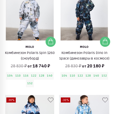
MOLO
MOLO
Комбинезон Polaris Spin 1260
Комбинезон Polaris Dino in
(сноуборд)
Space (динозавры в космосе)
28 830 ₽
18 740 ₽
28 830 ₽
20 180 ₽
от
от
104
110
116
122
128
140
104
110
122
128
140
152
152
-30%
-30%