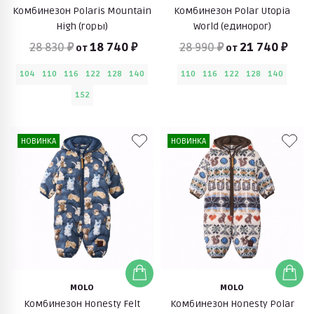
Комбинезон Polaris Mountain
Комбинезон Polar Utopia
High (горы)
World (единорог)
28 830 ₽
18 740 ₽
28 990 ₽
21 740 ₽
от
от
104
110
116
122
128
140
110
116
122
128
140
152
НОВИНКА
НОВИНКА
MOLO
MOLO
Комбинезон Honesty Felt
Комбинезон Honesty Polar