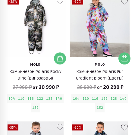
-25%
-30%
MOLO
MOLO
Комбинезон Polaris Rocky
Комбинезон Polaris Fur
Dino (динозавры)
Gradient Bloom (цветы)
27 990 ₽
20 990 ₽
28 990 ₽
20 290 ₽
от
от
104
110
116
122
128
140
104
110
116
122
128
140
152
152
-35%
-30%