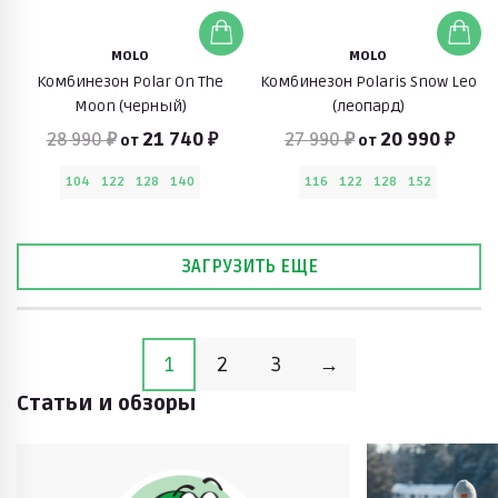
MOLO
MOLO
Комбинезон Polar On The
Комбинезон Polaris Snow Leo
Moon (черный)
(леопард)
28 990 ₽
21 740 ₽
27 990 ₽
20 990 ₽
от
от
104
122
128
140
116
122
128
152
ЗАГРУЗИТЬ ЕЩЕ
1
2
3
→
Статьи и обзоры