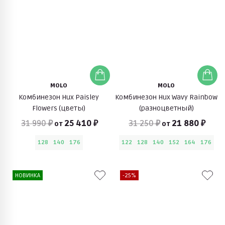
MOLO
MOLO
Комбинезон Hux Paisley
Комбинезон Hux Wavy Rainbow
Flowers (цветы)
(разноцветный)
31 990 ₽
25 410 ₽
31 250 ₽
21 880 ₽
от
от
128
140
176
122
128
140
152
164
176
НОВИНКА
-25%