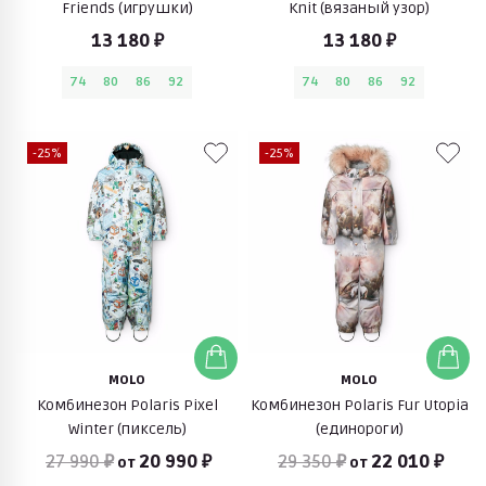
Friends (игрушки)
Knit (вязаный узор)
13 180 ₽
13 180 ₽
74
80
86
92
74
80
86
92
-25%
-25%
MOLO
MOLO
Комбинезон Polaris Pixel
Комбинезон Polaris Fur Utopia
Winter (пиксель)
(единороги)
27 990 ₽
20 990 ₽
29 350 ₽
22 010 ₽
от
от