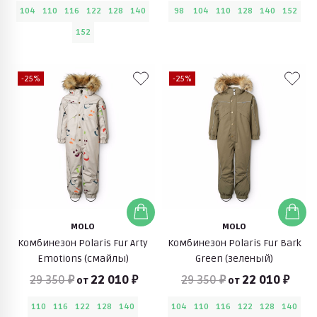
104
110
116
122
128
140
98
104
110
128
140
152
152
-25%
-25%
MOLO
MOLO
Комбинезон Polaris Fur Arty
Комбинезон Polaris Fur Bark
Emotions (смайлы)
Green (зеленый)
29 350 ₽
22 010 ₽
29 350 ₽
22 010 ₽
от
от
110
116
122
128
140
104
110
116
122
128
140