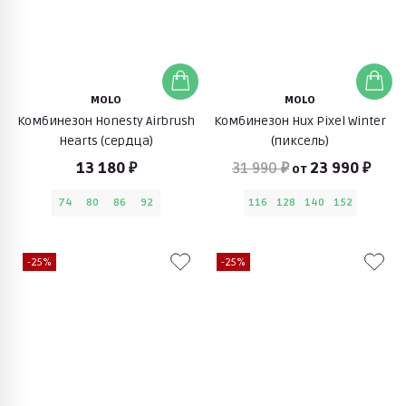
MOLO
MOLO
Комбинезон Honesty Airbrush
Комбинезон Hux Pixel Winter
Hearts (сердца)
(пиксель)
13 180 ₽
31 990 ₽
23 990 ₽
от
74
80
86
92
116
128
140
152
-25%
-25%