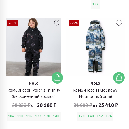
152
-30%
-25%
MOLO
MOLO
Комбинезон Polaris Infinity
Комбинезон Hux Snowy
(бесконечный космос)
Mountains (горы)
28 830 ₽
20 180 ₽
31 990 ₽
25 410 ₽
от
от
104
110
116
122
128
140
128
140
152
176