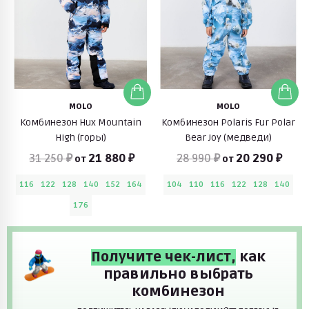
MOLO
MOLO
Комбинезон Hux Mountain
Комбинезон Polaris Fur Polar
High (горы)
Bear Joy (медведи)
31 250 ₽
21 880 ₽
28 990 ₽
20 290 ₽
от
от
116
122
128
140
152
164
104
110
116
122
128
140
176
Получите чек-лист,
как
правильно выбрать
комбинезон