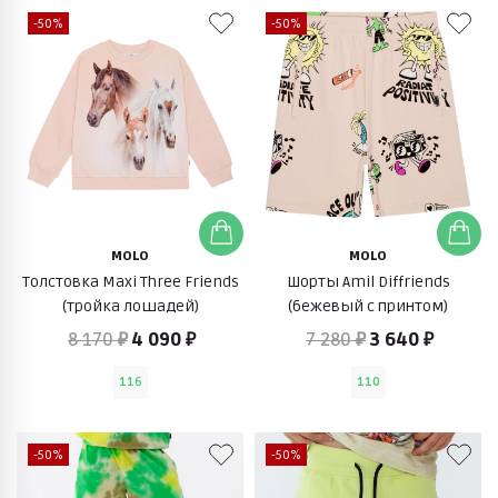
-50%
-50%
MOLO
MOLO
Толстовка Maxi Three Friends
Шорты Amil Diffriends
(тройка лошадей)
(бежевый с принтом)
8 170 ₽
4 090 ₽
7 280 ₽
3 640 ₽
116
110
-50%
-50%