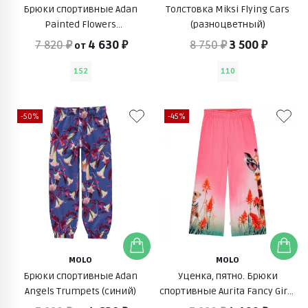
Брюки спортивные Adan
Толстовка Miksi Flying Cars
Painted Flowers
(разноцветный)
(разноцветный)
7 820 ₽
4 630 ₽
8 750 ₽
3 500 ₽
от
152
110
-50%
-45%
MOLO
MOLO
Брюки спортивные Adan
Уценка, пятно. Брюки
Angels Trumpets (синий)
спортивные Aurita Fancy Giraf
(с животными)