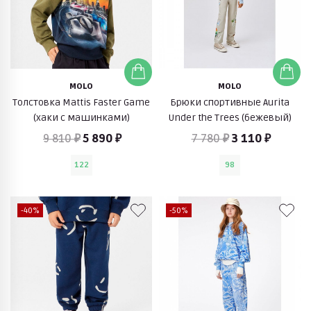
MOLO
MOLO
Толстовка Mattis Faster Game
Брюки спортивные Aurita
(хаки с машинками)
Under the Trees (бежевый)
9 810 ₽
5 890 ₽
7 780 ₽
3 110 ₽
122
98
-40%
-50%