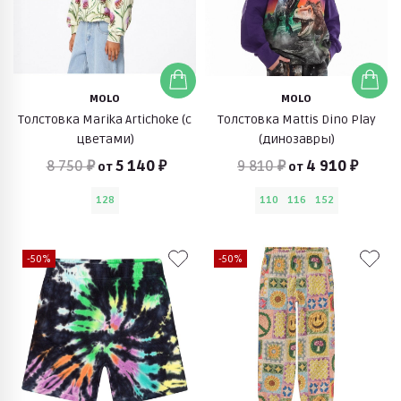
MOLO
MOLO
Толстовка Marika Artichoke (с
Толстовка Mattis Dino Play
цветами)
(динозавры)
8 750 ₽
5 140 ₽
9 810 ₽
4 910 ₽
от
от
128
110
116
152
-50%
-50%