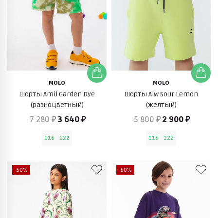
MOLO
MOLO
Шорты Amil Garden Dye
Шорты Alw Sour Lemon
(разноцветный)
(желтый)
7 280 ₽
3 640 ₽
5 800 ₽
2 900 ₽
116
122
116
122
-50%
-50%