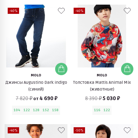
-40%
-40%
MOLO
MOLO
Джинсы Augustino Dark indigo
Толстовка Mattis Animal Mix
(синий)
(животные)
7 820 ₽
4 690 ₽
8 390 ₽
5 030 ₽
от
104
122
128
152
158
116
122
-40%
-50%