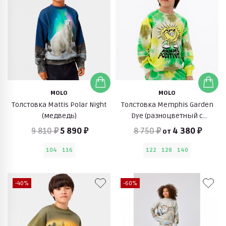
MOLO
MOLO
Толстовка Mattis Polar Night
Толстовка Memphis Garden
(медведь)
Dye (разноцветный с
принтом)
9 810 ₽
5 890 ₽
8 750 ₽
4 380 ₽
от
104
116
122
128
140
-40%
-60%