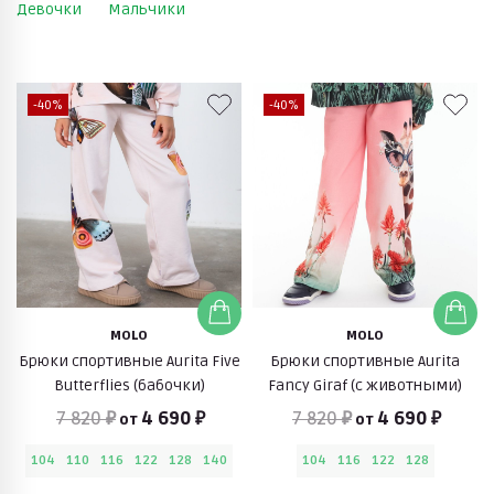
Девочки
Мальчики
-40%
-40%
MOLO
MOLO
Брюки спортивные Aurita Five
Брюки спортивные Aurita
Butterflies (бабочки)
Fancy Giraf (с животными)
7 820 ₽
4 690 ₽
7 820 ₽
4 690 ₽
от
от
104
110
116
122
128
140
104
116
122
128