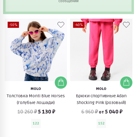
сообщений
-50%
-40%
MOLO
MOLO
Толстовка Monti Blue Horses
Брюки спортивные Adan
(голубые лошади)
Shocking Pink (розовый)
10 260 ₽
5 130 ₽
6 960 ₽
5 040 ₽
от
122
152