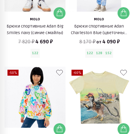
MOLO
MOLO
Брюки спортивные Adan Big
Брюки спортивные Adan
Smiles navy (синие смайлы)
Charleston Blue (цветочный
узор)
7 820 ₽
4 690 ₽
8 170 ₽
4 090 ₽
от
122
122
128
152
-50%
-60%