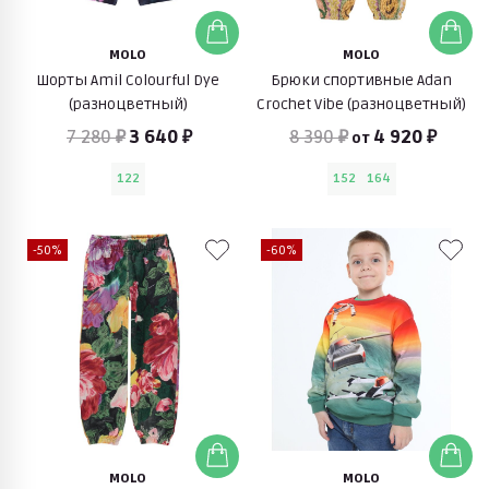
MOLO
MOLO
Шорты Amil Colourful Dye
Брюки спортивные Adan
(разноцветный)
Crochet Vibe (разноцветный)
7 280 ₽
3 640 ₽
8 390 ₽
4 920 ₽
от
122
152
164
-50%
-60%
MOLO
MOLO