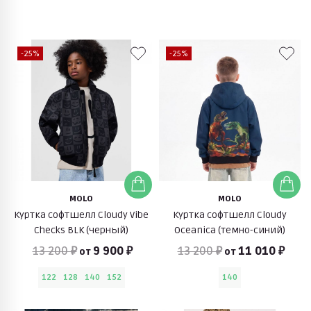
-25%
-25%
MOLO
MOLO
Куртка софтшелл Cloudy Vibe
Куртка софтшелл Cloudy
Checks BLK (черный)
Oceanica (темно-синий)
13 200 ₽
9 900 ₽
13 200 ₽
11 010 ₽
от
от
122
128
140
152
140