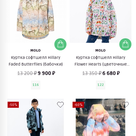
MOLO
MOLO
Куртка софтшелл Hillary
Куртка софтшелл Hillary
Faded Butterflies (бабочки)
Flower Hearts (цветочные
сердца)
13 200 ₽
9 900 ₽
13 350 ₽
6 680 ₽
116
122
-50%
-60%