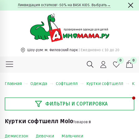
Ликвидация остатков! -50% на BASK KIDS. Выбрать→
Шоу-рум:
м. Филевский парк
| Ежедневно c 10 до 20
0
0
Главная
Одежда
Софтшелл
Куртки софтшелл
Ку
ФИЛЬТРЫ И СОРТИРОВКА
Куртки софтшелл Molo
Товаров:
8
Демисезон
Девочки
Мальчики