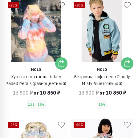
-30%
-30%
MOLO
MOLO
Куртка софтшелл Hillary
Ветровка софтшелл Cloudy
Faded Petals (разноцветный)
Misty Blue (голубой)
13 900 ₽
10 850 ₽
13 900 ₽
10 850 ₽
от
от
152
164
164
-25%
-50%