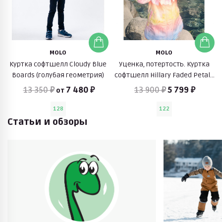
MOLO
MOLO
Куртка софтшелл Cloudy Blue
Уценка, потертость. Куртка
Boards (голубая геометрия)
софтшелл Hillary Faded Petals
(разноцветный)
13 350 ₽
7 480 ₽
13 900 ₽
5 799 ₽
от
128
122
Статьи и обзоры