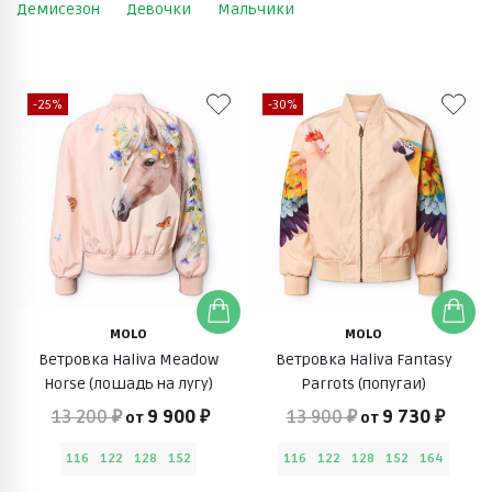
Демисезон
Девочки
Мальчики
-25%
-30%
MOLO
MOLO
Ветровка Haliva Meadow
Ветровка Haliva Fantasy
Horse (лошадь на лугу)
Parrots (попугаи)
13 200 ₽
9 900 ₽
13 900 ₽
9 730 ₽
от
от
116
122
128
152
116
122
128
152
164