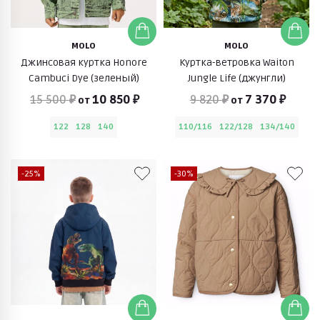
MOLO
MOLO
Джинсовая куртка Honore
Куртка-ветровка Waiton
Cambuci Dye (зеленый)
Jungle Life (джунгли)
15 500 ₽
10 850 ₽
9 820 ₽
7 370 ₽
от
от
122
128
140
110/116
122/128
134/140
-25%
-30%