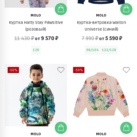
MOLO
MOLO
Куртка Hatty Stay PAWsitive
Куртка-ветровка Waiton
(розовый)
Universe (синий)
11 430 ₽
9 570 ₽
7 990 ₽
5 590 ₽
от
от
128
98/104
122/128
-50%
-50%
MOLO
MOLO