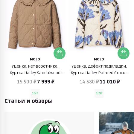
MOLO
MOLO
Уценка, нет воротника.
Уценка, дефект подкладки.
Куртка Hailey Sandalwood
Куртка Hailey Painted Crocus
(коричневый)
(крокусы)
15 500 ₽
7 999 ₽
14 680 ₽
11 010 ₽
152
128
Статьи и обзоры