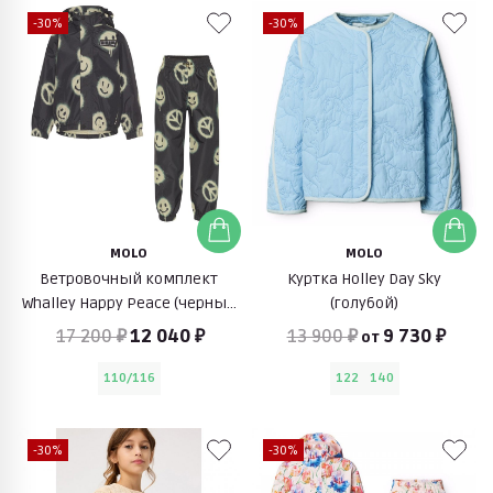
-30%
-30%
MOLO
MOLO
Ветровочный комплект
Куртка Holley Day Sky
Whalley Happy Peace (черный
(голубой)
со смайлами)
17 200 ₽
12 040 ₽
13 900 ₽
9 730 ₽
от
110/116
122
140
-30%
-30%