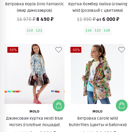
Ветровка Hopla Dino Fantastic
Куртка-бомбер Haliva Growing
(мир динозавров)
Wild (розовый с цветами)
16 970 ₽
8 490 ₽
11 990 ₽
6 000 ₽
от
110
122
116
122
128
-50%
-50%
MOLO
MOLO
Джинсовая куртка Heidi Blue
Ветровка Carole Wild
Horses (голубые лошади)
Butterflies (цветы и бабочки)