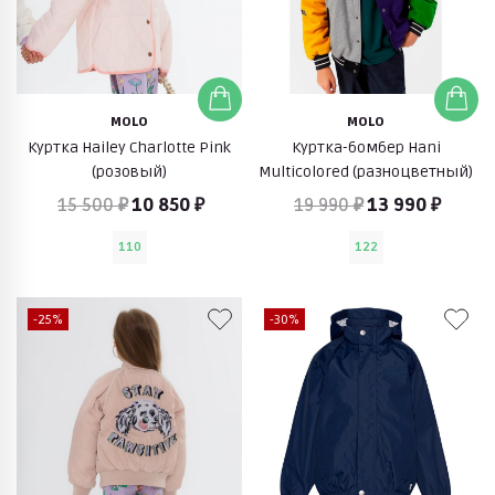
MOLO
MOLO
Куртка Hailey Charlotte Pink
Куртка-бомбер Hani
(розовый)
Multicolored (разноцветный)
15 500 ₽
10 850 ₽
19 990 ₽
13 990 ₽
110
122
-25%
-30%