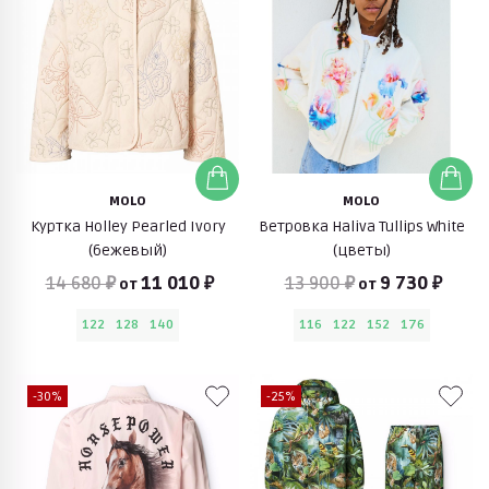
MOLO
MOLO
Куртка Holley Pearled Ivory
Ветровка Haliva Tullips White
(бежевый)
(цветы)
14 680 ₽
11 010 ₽
13 900 ₽
9 730 ₽
от
от
122
128
140
116
122
152
176
-30%
-25%