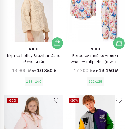
MOLO
MOLO
Куртка Holley Brazilian Sand
Ветровочный комплект
(бежевый)
Whalley Tulip Pink (цветы)
13 900 ₽
10 850 ₽
17 200 ₽
13 150 ₽
от
от
128
140
122/128
-30%
-30%