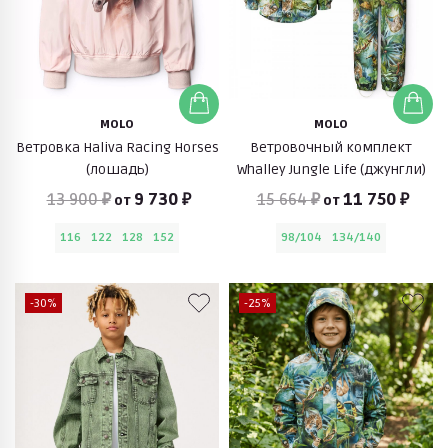
MOLO
MOLO
Ветровка Haliva Racing Horses
Ветровочный комплект
(лошадь)
Whalley Jungle Life (джунгли)
13 900 ₽
9 730 ₽
15 664 ₽
11 750 ₽
от
от
116
122
128
152
98/104
134/140
-30%
-25%