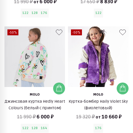
11 990 ₽
6 000 ₽
17 650 ₽
8 830 ₽
от
122
128
176
122
-50%
-50%
MOLO
MOLO
Джинсовая куртка Hedly Heart
Куртка-бомбер Haily Violet Sky
Colours (белый с принтом)
(фиолетовый)
11 990 ₽
6 000 ₽
19 320 ₽
10 660 ₽
от
122
128
164
176