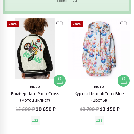
сообщений
-30%
-30%
MOLO
MOLO
Бомбер Haru Molo-Cross
Куртка Hennah Tulip Blue
(мотоциклист)
(цветы)
15 500 ₽
10 850 ₽
18 790 ₽
13 150 ₽
122
122