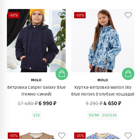
-60%
-50%
MOLO
MOLO
Ветровка Casper Galaxy Blue
Куртка-ветровка Waiton Sky
(темно-синий)
Blue Horses (голубые лошади)
17 480 ₽
6 990 ₽
9 290 ₽
4 650 ₽
122
92/98
110/116
-50%
-25%