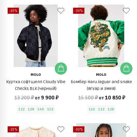
-25%
-30%
MOLO
MOLO
Куртка софтшелл Cloudy Vibe
Бомбер Haru Jaguar and snake
Checks BLK (черный)
(ягуар и змея)
13 200 ₽
9 900 ₽
15 500 ₽
10 850 ₽
от
от
122
128
140
152
116
122
128
-25%
-30%