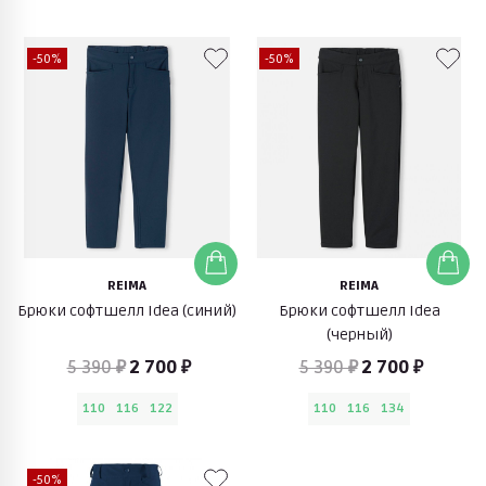
-50%
-50%
REIMA
REIMA
Брюки софтшелл Idea (синий)
Брюки софтшелл Idea
(черный)
5 390 ₽
2 700 ₽
5 390 ₽
2 700 ₽
110
116
122
110
116
134
-50%