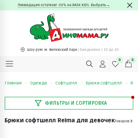
Ликвидация остатков! -50% на BASK KIDS. Выбрать→
Шоу-рум:
м. Филевский парк
| Ежедневно c 10 до 20
0
0
Главная
Одежда
Софтшелл
Брюки софтшелл
Re
ФИЛЬТРЫ И СОРТИРОВКА
Брюки софтшелл Reima для девочек
Товаров:
3