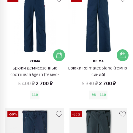
REIMA
REIMA
Брюки демисезонные
Брюки Reimatec Slana (темно-
софтшелл Agern (темно-
синий)
синий)
5 400 ₽
2 700 ₽
5 390 ₽
2 700 ₽
110
98
110
-50%
-50%