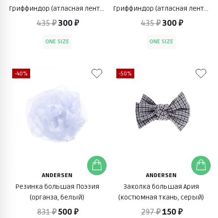
Гриффиндор (атласная лента,
Гриффиндор (атласная лента,
белый)
синий)
435 ₽
300 ₽
435 ₽
300 ₽
ONE SIZE
ONE SIZE
-40%
-50%
ANDERSEN
ANDERSEN
Резинка большая Поэзия
Заколка большая Ария
(органза, белый)
(костюмная ткань, серый)
831 ₽
500 ₽
297 ₽
150 ₽