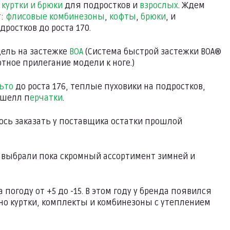
и
куртки и брюки
для подростков и
взрослых
. Ждем
т:
флисовые комбинезоны
,
кофты
,
брюки
, и
одростков до роста 170.
дель на застежке
BOA
(Система быстрой застежки BOA®
тное прилегание модели к ноге.)
ьто
до роста 176, теплые пуховики на подростков,
тшелл п
ерчатки
.
лось заказать у поставщика остатки прошлой
 выбрали пока скромный ассортимент зимней и
огоду от +5 до -15. В этом году у бренда появился
но куртки, комплекты и комбинезоны с утеплением