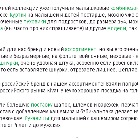
мней коллекции уже получили малышковые
комбинезо
ске.
Куртки
на малышей и детей постарше, можно уже се
роченные
пуховики
для подростков, до размера 164, м
ma
(вы часто про них спрашиваете) и другие
модели
, та
ый для нас бренд и новый
ассортимент
, но вы его очен
ные и безразмерные, на фольге, войлочные, меховые - н
 шнурки
, очень удобная штука, особенно если ребенок 
то есть вставляете шнурки, отрезаете лишнее, цепляет
российский бренд в нашем ассортименте! Взяли попро
оссийского рынка Kivat. У Teyno хорошая посадка на го
ли большую
поставку
шапок, шлемов и варежек, перча
став с добавлением кашемира и бэби-альпака делает 
девочкам.
Рукавицы
для малышей с кашемиром согреют 
те от 4 лет и до мужских.