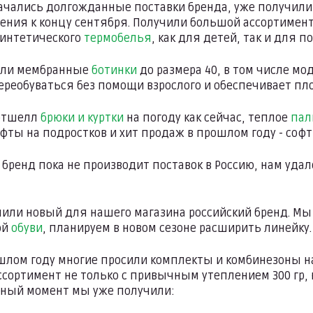
чались долгожданные поставки бренда, уже получил
ения к концу сентября. Получили большой ассортимен
интетического
термобелья
, как для детей, так и для п
или мембранные
ботинки
до размера 40, в том числе мо
ереобуваться без помощи взрослого и обеспечивает пло
фтшелл
брюки и куртки
на погоду как сейчас, теплое
пал
фты на подростков и хит продаж в прошлом году - соф
к бренд пока не производит поставок в Россию, нам уда
или новый для нашего магазина российский бренд. Мы
ой
обуви
, планируем в новом сезоне расширить линейку.
лом году многие просили комплекты и комбинезоны на п
сортимент не только с привычным утеплением 300 гр, 
анный момент мы уже получили: