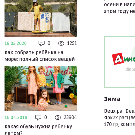
осени в нал
этом году н
0
1251
18.05.2026
Как собрать ребёнка на
море: полный список вещей
dino
Зима
Deux par Deu
0
23904
ярких расцв
16.04.2019
170 гр, компл
Какая обувь нужна ребенку
летом?