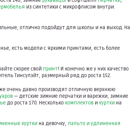
оста 140, зимние
рукавицы
и софтшелл
перчатки
,
ермобелья
из синтетики с микрофлисом внутри.
тильные, отлично подойдут для школы и на выход. На
нье, есть модели с яркими принтами, есть более
райте скорее свой
принт
! И конечно же у них качество
тель Тинсулэйт, размерный ряд до роста 152.
 уже очень давно производят отличную верхнюю
уаров
— детские зимние перчатки и варежки, зимние
ье
до роста 170. Несколько
комплектов
и
куртки
на
иненные куртки
на девочку,
пальто и удлиненная