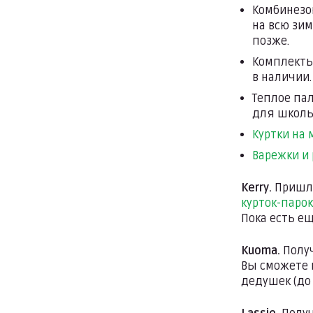
Комбинез
на всю зим
позже.
Комплект
в наличии.
Теплое па
для школь
Куртки на
Варежки и
Kerry.
Приш
курток-парок
Пока есть ещ
Kuoma.
Полу
Вы сможете 
дедушек (до 