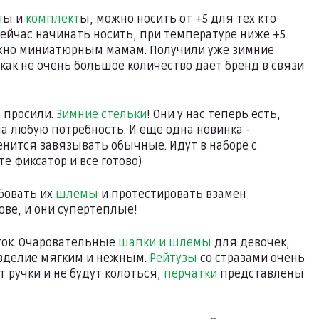
н
ы и
комплект
ы, можно носить от +5 для тех кто
йчас начинать носить, при температуре ниже +5.
ожно миниатюрным мамам. Получили уже зимние
к как не очень большое количество дает бренд в связи
ь просили.
Зимние стельки
! Они у нас теперь есть,
а любую потребность. И еще одна новинка -
ленится завязывать обычные. Идут в наборе с
е фиксатор и все готово)
бовать их
шлемы
и протестировать взамен
лове, и они супертеплые!
ток. Очаровательные
шапки и шлемы
для девочек,
изделие мягким и нежным.
Рейтузы
со стразами очень
ручки и не будут колоться,
перчатки
представлены