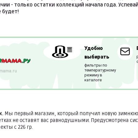
ичии - только остатки коллекций начала года. Успева
е будет!
Удобно
выбирать
фильтры по
температурному
mama.ru
режиму в
каталоге
x.
Мы первый магазин, который получил новую зимнюю
етках не оставят вас равнодушными. Предусмотрена си
екты с 226 гр.