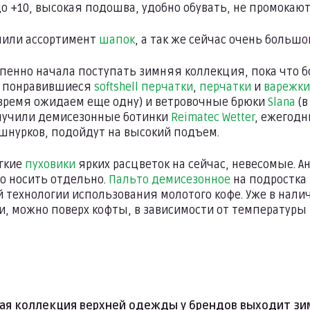
до +10, высокая подошва, удобно обувать, не промокают
или ассортимент
шапок
, а так же сейчас очень больш
пенно начала поступать зимняя коллекция, пока что б
м понравившиеся
softshell перчатки
,
перчатки
и
варежки
ремя ожидаем еще одну) и ветровочные брюки
Slana
(в
лучили демисезонные ботинки
Reimatec Wetter
, ежегодн
шнурков, подойдут на высокий подъем.
гкие
пуховики
ярких расцветок на сейчас, невесомые. 
но носить отдельно.
Пальто демисезонное
на подростка 
 технологии использования молотого кофе. Уже в нал
ки, можно поверх кофты, в зависимости от температуры
я коллекция верхней одежды у брендов выходит зим