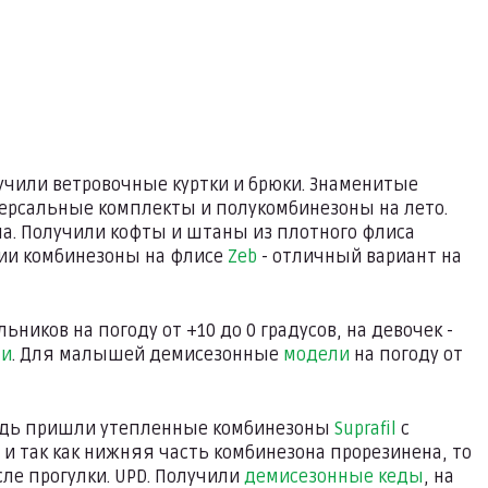
учили ветровочные куртки и брюки. Знаменитые
версальные комплекты и полукомбинезоны на лето.
на. Получили кофты и штаны из плотного флиса
чии комбинезоны на флисе
Zeb
- отличный вариант на
ников на погоду от +10 до 0 градусов, на девочек -
ми
. Для малышей демисезонные
модели
на погоду от
редь пришли утепленные комбинезоны
Suprafil
с
, и так как нижняя часть комбинезона прорезинена, то
сле прогулки. UPD. Получили
демисезонные кеды
, на