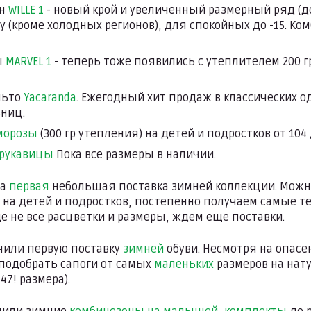
он
WILLE 1
- новый крой и увеличенный размерный ряд (до 
у (кроме холодных регионов), для спокойных до -15. Ко
ы
MARVEL 1
- теперь тоже появились с утеплителем 200 
льто
Yacaranda
. Ежегодный хит продаж в классических о
ниц.
 морозы
(300 гр утепления) на детей и подростков от 104 
 рукавицы
Пока все размеры в наличии.
ла
первая
небольшая поставка зимней коллекции. Можно
на детей и подростков, постепенно получаем самые 
е не все расцветки и размеры, ждем еще поставки.
чили первую поставку
зимней
обуви. Несмотря на опасе
подобрать сапоги от самых
маленьких
размеров на нат
47! размера).