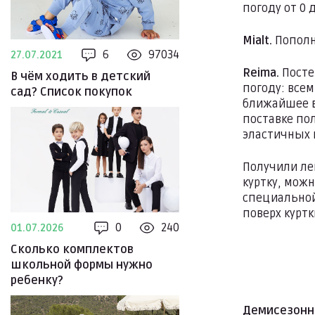
погоду от 0 
Mialt.
Пополн
6
97034
27.07.2021
Reima.
Посте
В чём ходить в детский
погоду: все
сад? Список покупок
ближайшее в
поставке по
эластичных 
Получили ле
куртку, мож
специальной
поверх курт
0
240
01.07.2026
Сколько комплектов
школьной формы нужно
ребенку?
Демисезонна