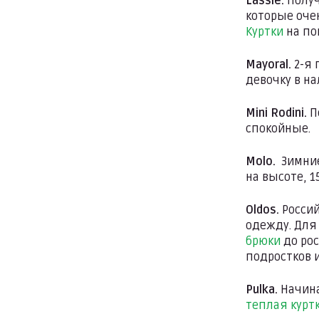
Lassie.
Полу
которые оче
Куртки
на по
Mayoral.
2-я 
девочку в н
Mini Rodini.
П
спокойные.
Molo.
Зимни
на высоте, 
Oldos.
Росси
одежду. Для
брюки
до ро
подростков 
Pulka.
Начин
теплая курт