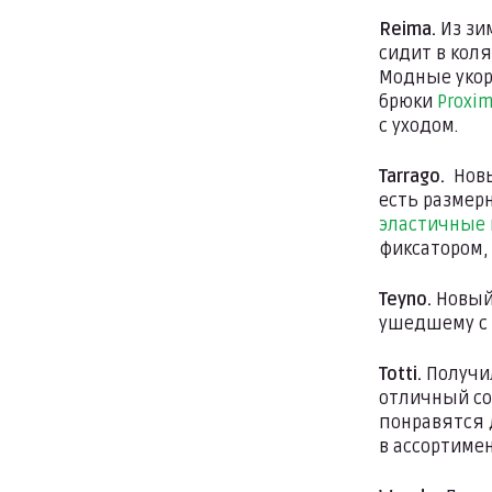
Reima.
Из зи
сидит в коля
Модные уко
брюки
Proxi
с уходом.
Tarrago.
Нов
есть размер
эластичные
фиксатором, 
Teyno.
Новый 
ушедшему с р
Totti.
Получи
отличный со
понравятся 
в ассортимен