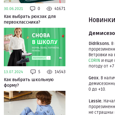
0
41671
30.06.2021
Как выбрать рюкзак для
Новинки
первоклассника?
Демисез
Didriksons.
В
прорезиненн
Ветровки на
CORIN
и еще 
погоду от +7
5
14543
13.07.2024
Geox.
В нали
Как выбрать школьную
демисезонн
форму?
0 до +10.
Lassie.
Начал
прорезиненно
не страшны 