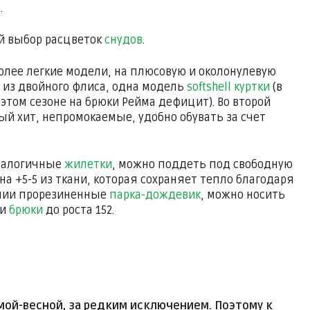
.
ой выбор расцветок
снудов
.
олее легкие модели, на плюсовую и околонулевую
из двойного флиса, одна модель
softshell куртки
(в
 этом сезоне на брюки Рейма дефицит). Во второй
ый хит, непромокаемые, удобно обувать за счет
Аналогичные
жилетки
, можно поддеть под свободную
на +5-5 из ткани, которая сохраняет тепло благодаря
ичии прорезиненные
парка-дождевик
, можно носить
 и
брюки
до роста 152.
ой-весной, за редким исключением. Поэтому к