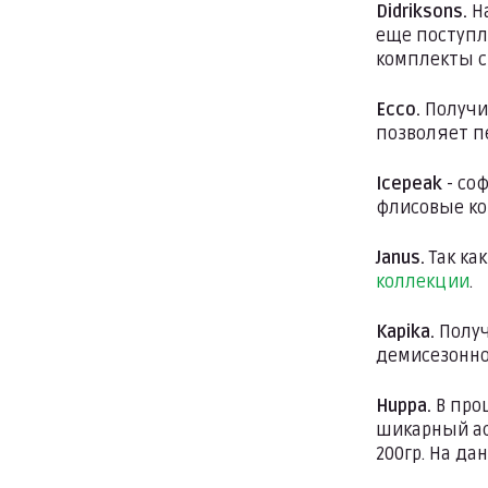
Didriksons.
На
еще поступл
комплекты с
Ecco.
Получ
позволяет п
Icepeak
- со
флисовые ко
Janus.
Так ка
коллекции
.
Kapika.
Получ
демисезонн
Huppa.
В прош
шикарный ас
200гр. На д