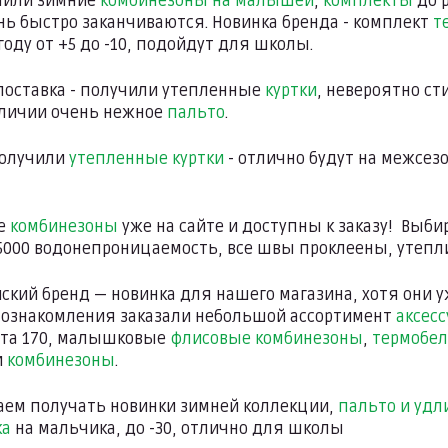
чили зимние
комбинезоны на малышей
,
комплекты
до р
нь быстро заканчиваются. Новинка бренда - комплект
т
году от +5 до -10, подойдут для школы.
поставка - получили утепленные
куртки
, невероятно с
аличии очень нежное
пальто
.
олучили
утепленные куртки
- отлично будут на межсезо
е
комбинезоны
уже на сайте и доступны к заказу! Выби
15000 водонепроницаемость, все швы проклеены, утепли
йский бренд — новинка для нашего магазина, хотя они
 ознакомления заказали небольшой ассортимент
аксесс
ста 170, малышковые
флисовые комбинезоны
,
термобел
и
комбинезоны
.
аем получать новинки зимней коллекции,
пальто и удл
ка
на мальчика, до -30, отлично для школы