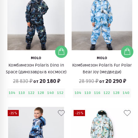
MOLO
MOLO
Комбинезон Polaris Dino in
Комбинезон Polaris Fur Polar
Space (динозавры в космосе)
Bear Joy (медведи)
28 830 ₽
20 180 ₽
28 990 ₽
20 290 ₽
от
от
104
110
122
128
140
152
104
110
116
122
128
140
-35%
-25%