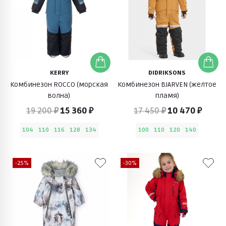
KERRY
DIDRIKSONS
Комбинезон ROCCO (морская
Комбинезон BJARVEN (желтое
волна)
пламя)
19 200 ₽
15 360 ₽
17 450 ₽
10 470 ₽
104
110
116
128
134
100
110
120
140
-25%
-30%