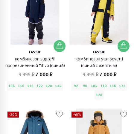
LASSIE
LASSIE
Комбинезон Suprafil
Комбинезон Star Sevetti
прорезиненный Tihvo (синий)
(синий с желтым)
9 999 ₽
7 000 ₽
9 999 ₽
7 000 ₽
104
110
116
122
128
134
92
98
104
110
116
122
128
-20%
-40%