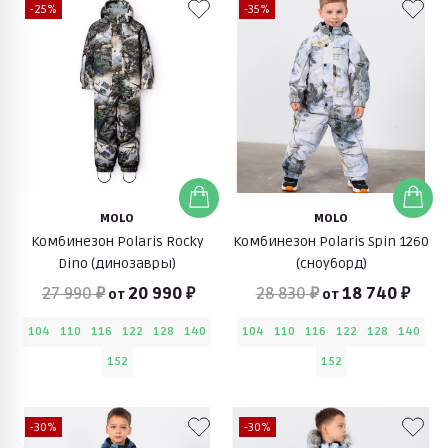
-25%
-35%
MOLO
MOLO
Комбинезон Polaris Rocky
Комбинезон Polaris Spin 1260
Dino (динозавры)
(сноуборд)
27 990 ₽
20 990 ₽
28 830 ₽
18 740 ₽
от
от
104
110
116
122
128
140
104
110
116
122
128
140
152
152
-30%
-30%