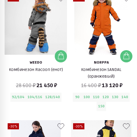
WEEDO
NORPPA
Комбинезон Racoon (енот)
Комбинезон SANDAL
(оранжевый)
28 600 ₽
21 450 ₽
16 400 ₽
13 120 ₽
92/104
104/116
128/140
90
100
110
120
130
140
150
-30%
-30%