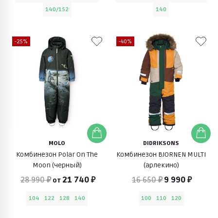
140/152
140
-25%
-40%
MOLO
DIDRIKSONS
Комбинезон Polar On The
Комбинезон BJORNEN MULTI
Moon (черный)
(арлекино)
28 990 ₽
21 740 ₽
16 650 ₽
9 990 ₽
от
104
122
128
140
100
110
120