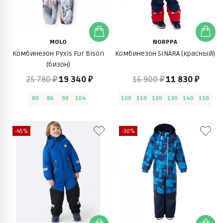
MOLO
NORPPA
Комбинезон Pyxis Fur Bison
Комбинезон SINARA (красный)
(бизон)
25 780 ₽
19 340 ₽
16 900 ₽
11 830 ₽
80
86
98
104
100
110
120
130
140
150
-45%
-30%