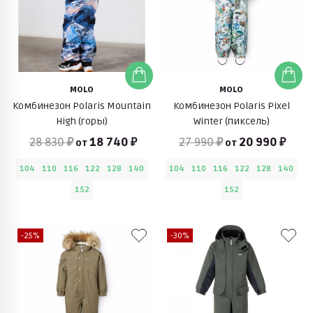
MOLO
MOLO
Комбинезон Polaris Mountain
Комбинезон Polaris Pixel
High (горы)
Winter (пиксель)
28 830 ₽
18 740 ₽
27 990 ₽
20 990 ₽
от
от
104
110
116
122
128
140
104
110
116
122
128
140
152
152
-25%
-30%