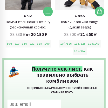
MOLO
WEEDO
Комбинезон Polaris Infinity
Комбинезон Wild things
(бесконечный космос)
(дикий зверь)
28 830 ₽
20 180 ₽
28 600 ₽
21 450 ₽
от
104
110
116
122
128
140
104/116
116/128
128/140
140/152
Получите чек-лист,
как
правильно выбрать
комбинезон
ПОДПИШИТЕСЬ НА РАССЫЛКУ И ПОЛУЧАЙТЕ ПОЛЕЗНЫЕ
СТАТЬИ НА ПОЧТУ