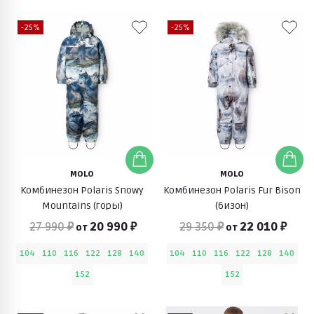
-25%
-25%
MOLO
MOLO
Комбинезон Polaris Snowy
Комбинезон Polaris Fur Bison
Mountains (горы)
(бизон)
27 990 ₽
20 990 ₽
29 350 ₽
22 010 ₽
от
от
104
110
116
122
128
140
104
110
116
122
128
140
152
152