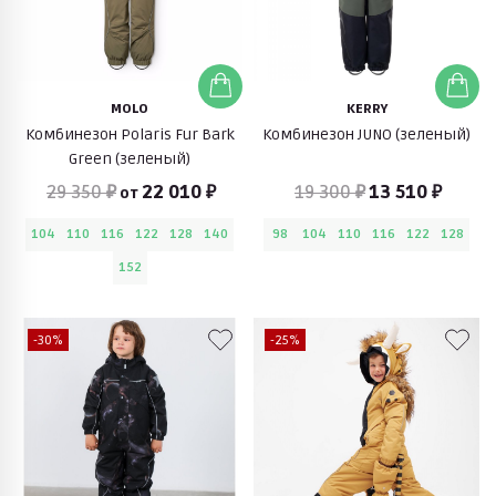
MOLO
KERRY
Комбинезон Polaris Fur Bark
Комбинезон JUNO (зеленый)
Green (зеленый)
29 350 ₽
22 010 ₽
19 300 ₽
13 510 ₽
от
104
110
116
122
128
140
98
104
110
116
122
128
152
-30%
-25%