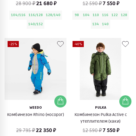
28 900 ₽
21 680 ₽
12 590 ₽
7 550 ₽
104/116
116/128
128/140
98
104
110
116
122
128
140/152
134
140
-25%
-40%
WEEDO
PULKA
Комбинезон Rhino (носорог)
Комбинезон Pulka Active с
утеплителем (хаки)
29 795 ₽
22 350 ₽
12 590 ₽
7 550 ₽