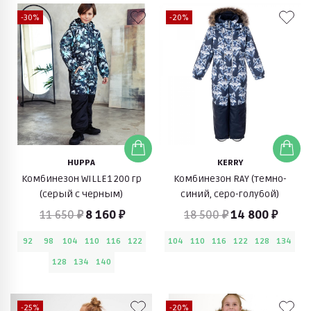
-30%
-20%
HUPPA
KERRY
Комбинезон WILLE1 200 гр
Комбинезон RAY (темно-
(серый с черным)
синий, серо-голубой)
11 650 ₽
8 160 ₽
18 500 ₽
14 800 ₽
92
98
104
110
116
122
104
110
116
122
128
134
128
134
140
-25%
-20%