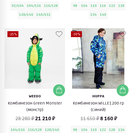
92/104
104/116
116/128
98
104
110
116
122
128
128/140
140/152
134
140
-25%
-30%
WEEDO
HUPPA
Комбинезон Green Monster
Комбинезон WILLE1 200 гр
(монстр)
(синий)
28 280 ₽
21 210 ₽
11 650 ₽
8 160 ₽
104/116
116/128
128/140
98
104
110
122
128
134