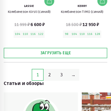
LASSIE
KERRY
Комбинезон Kirsti (синий)
Комбинезон TIMO (синий)
11 999 ₽
6 600 ₽
18 500 ₽
12 950 ₽
104
110
116
122
98
104
110
116
128
ЗАГРУЗИТЬ ЕЩЕ
1
2
3
→
Статьи и обзоры