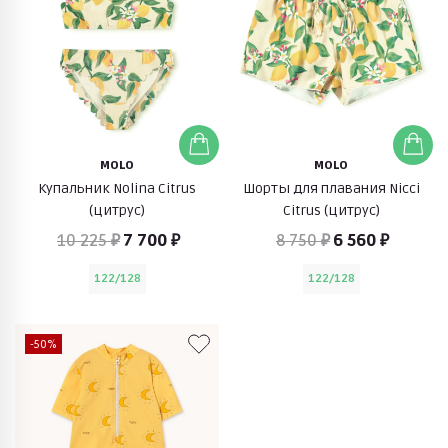
MOLO
MOLO
Купальник Nolina Citrus
Шорты для плавания Nicci
(цитрус)
Citrus (цитрус)
10 225 ₽
7 700 ₽
8 750 ₽
6 560 ₽
122/128
122/128
-50%