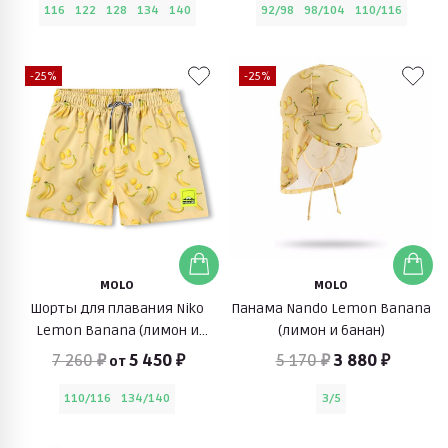
116
122
128
134
140
92/98
98/104
110/116
-25%
-25%
MOLO
MOLO
Шорты для плавания Niko
Панама Nando Lemon Banana
Lemon Banana (лимон и
(лимон и банан)
банан)
7 260 ₽
5 450 ₽
5 170 ₽
3 880 ₽
от
110/116
134/140
3/5