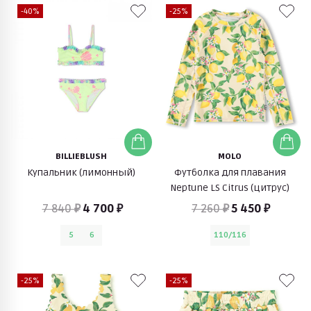
-40%
-25%
BILLIEBLUSH
MOLO
Купальник (лимонный)
Футболка для плавания
Neptune LS Citrus (цитрус)
7 840 ₽
4 700 ₽
7 260 ₽
5 450 ₽
5
6
110/116
-25%
-25%