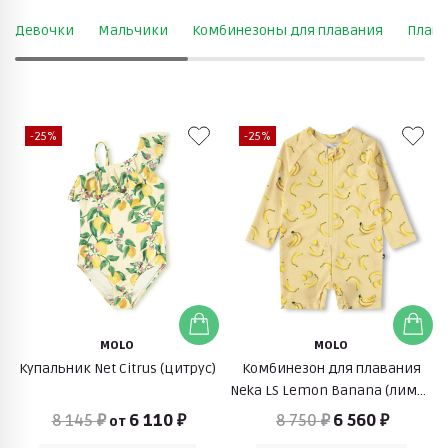
Девочки
Мальчики
Комбинезоны для плавания
Плав
-25%
-25%
MOLO
MOLO
Купальник Net Citrus (цитрус)
Комбинезон для плавания
Neka LS Lemon Banana (лимон
и банан)
8 145 ₽
6 110 ₽
8 750 ₽
6 560 ₽
от