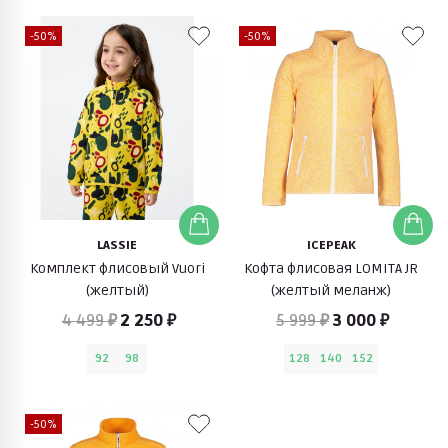
-50%
-50%
LASSIE
ICEPEAK
Комплект флисовый Vuori
Кофта флисовая LOMITA JR
(желтый)
(желтый меланж)
4 499 ₽
2 250 ₽
5 999 ₽
3 000 ₽
92
98
128
140
152
-50%