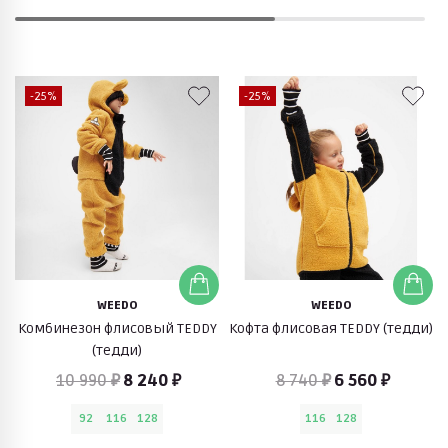
-25%
-25%
WEEDO
WEEDO
Комбинезон флисовый TEDDY
Кофта флисовая TEDDY (тедди)
(тедди)
10 990 ₽
8 240 ₽
8 740 ₽
6 560 ₽
92
116
128
116
128