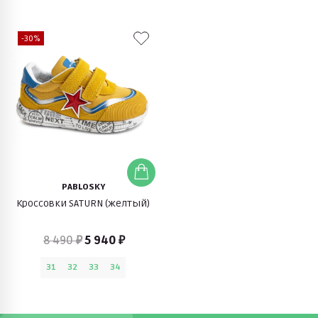
-30%
PABLOSKY
Кроссовки SATURN (желтый)
8 490 ₽
5 940 ₽
31
32
33
34