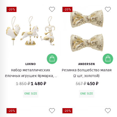
-20%
-20%
LUKNO
ANDERSEN
Набор металлических
Резинка Волшебство малая
ёлочных игрушек Ярмарка, 3
(2 шт, золотой)
шт (золотой)
1 850 ₽
1 480 ₽
567 ₽
450 ₽
ONE SIZE
ONE SIZE
-20%
-20%