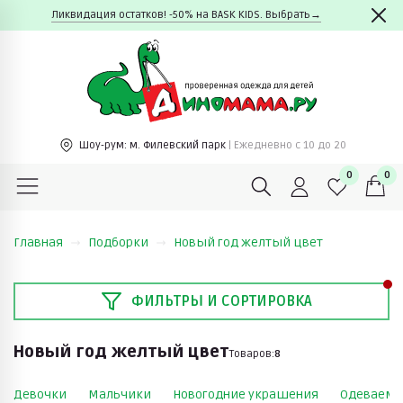
Ликвидация остатков! -50% на BASK KIDS. Выбрать→
Шоу-рум:
м. Филевский парк
| Ежедневно c 10 до 20
0
0
Главная
Подборки
Новый год желтый цвет
ФИЛЬТРЫ И СОРТИРОВКА
Новый год желтый цвет
Товаров:
8
Девочки
Мальчики
Новогодние украшения
Одеваемся