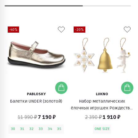
-40%
-20%
PABLOSKY
LUKNO
Балетки UNDER (золотой)
Набор металлических
ёлочных игрушек Рождество,
3 шт (золотой)
11 990 ₽
7 190 ₽
2 390 ₽
1 910 ₽
30
31
32
33
34
35
ONE SIZE