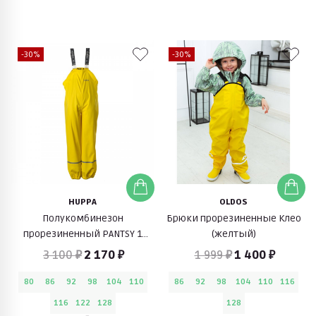
-30%
-30%
HUPPA
OLDOS
Полукомбинезон
Брюки прорезиненные Клео
прорезиненный PANTSY 1
(желтый)
(желтый)
3 100 ₽
2 170 ₽
1 999 ₽
1 400 ₽
80
86
92
98
104
110
86
92
98
104
110
116
116
122
128
128